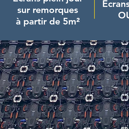
Écran
sur remorques
O
à partir de 5m²